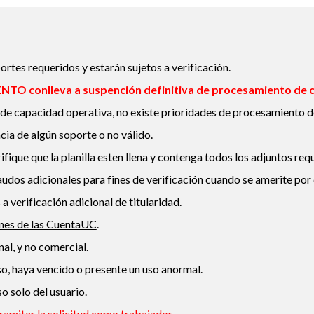
ortes requeridos y estarán sujetos a verificación.
O conlleva a suspención definitiva de procesamiento de cua
es de capacidad operativa, no existe prioridades de procesamien
cia de algún soporte o no válido.
rifique que la planilla esten llena y contenga todos los adjuntos req
udos adicionales para fines de verificación cuando se amerite por
a verificación adicional de titularidad.
nes de las CuentaUC
.
al, y no comercial.
so, haya
vencido
o presente un uso anormal.
o solo del usuario.
ramitar la solicitud como trabajador.