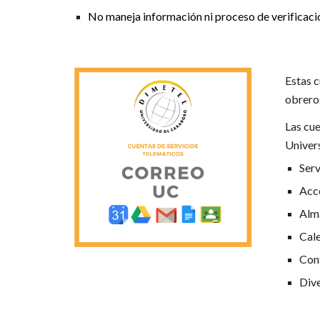
No maneja información ni proceso de verificaci
Estas c
obreros
Las cue
Univer
Serv
Acce
Alm
Cal
Con
Dive