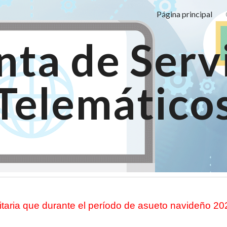
Página principal
ip to main content
Skip to navigat
ta de Serv
Telemático
taria que durante el período de asueto navideño 202