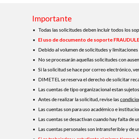
Importante
Todas las solicitudes deben incluir todos los sop
El uso de documento de soporte FRAUDULENT
Debido al volumen de solicitudes y limitacion
No se procesarán aquellas solicitudes con ausen
Si la solicitud se hace por correo electrónico, ve
DIMETEL se reserva el derecho de solicitar reca
Las cuentas de tipo organizacional estan sujetos 
Antes de realizar la solicitud, revise las
condicio
Las cuentas son para uso académico e institucion
Las cuentas
s
e desactivan cuando hay falta
de u
Las cuentas personales son intransferible y de us
Si es trabajador y estudiante al mismo tiempo, t