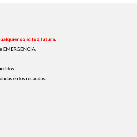
lquier solicitud futura.
to de EMERGENCIA.
ueridos.
 dudas en los recaudos.