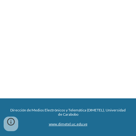
Dirección de Medios Electrónicos y Telemática (DIMETEL), Universidad
de Carabobo
www.dimetel.uc.edu.ve